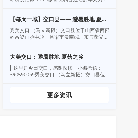
演员，欢迎无表演经验者踊跃参加导演:徐克监
制:施南生选角导演:欧阳宝屏拍摄地:中国拍摄
【每周一域】交口县—— 避暑胜地 夏菇
期间:2019年6月-2020年2月演员培训期:2019
之乡
年3月-5月所有候选人必于2019年3月1日时满
秀美交口 （马立新摄）交口县位于山西省西部
18周岁且有演员培训和电...
的吕梁山脉中段，吕梁市最南端。东与孝义、
灵石交界，南与汾西、隰县接壤，西与石楼毗
邻，北与中阳相连。1971年5月设县，面积
大美交口：避暑胜地 夏菇之乡
1257.61平方公里，人口12.6万人。2017年，
交口县辖4镇3乡，95个行政村，381个自然
▍这里是今日交口，感谢阅读，小编微信：
村。县政府驻水头镇。县域地势起伏，群...
390590069秀美交口 （马立新摄）交口县位
于山西省西部的吕梁山脉中段，吕梁市最南
端。东与孝义、灵石交界，南与汾西、隰县接
更多资讯
壤，西与石楼毗邻，北与中阳相连。1971年5
月设县，面积1257.61平方公里，人口12.6万
人。2017年，交口县辖4镇3乡，95个...