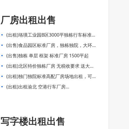
厂房出租出售
(出租)珞璜工业园B区3000平独栋行车标准厂
房出租
(出售)食品园区标准厂房，独栋独院，大环评
已过，准现房招商
(出售)独栋 单层 框架 标准厂房 1500平起
(出租)北区特价独栋厂房 无税收要求 送大坝
子 层高8米 交通方便
(出租)独门独院标准高配厂房场地出租，可分
租（个人信息)
(出租)出租渝北 空港行车厂房
2000.3000.5000带空坝出租
写字楼出租出售