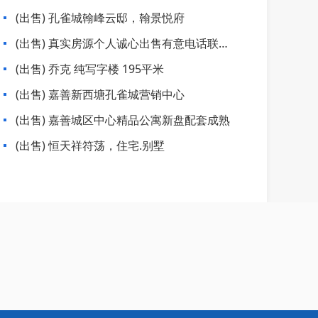
(出售) 孔雀城翰峰云邸，翰景悦府
(出售) 真实房源个人诚心出售有意电话联系
我，联系我时请说是58看到的
(出售) 乔克 纯写字楼 195平米
(出售) 嘉善新西塘孔雀城营销中心
(出售) 嘉善城区中心精品公寓新盘配套成熟
(出售) 恒天祥符荡，住宅.别墅