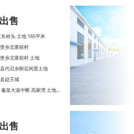
出售
王长岭头 土地 165平米
南堡乡北寨前村
南堡乡北寨前村 土地
邯郸县代召乡附近闲置土地
郸县赵王城
区 羲皇大道中断 高家湾 土地
出售